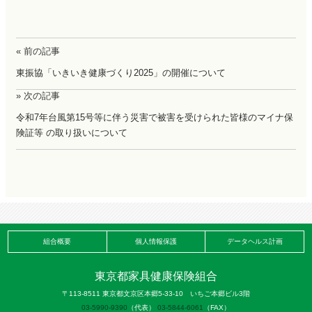
« 前の記事
東振協「いきいき健康づくり2025」の開催について
» 次の記事
令和7年台風第15号等に伴う災害で被害を受けられた皆様のマイナ保
険証等 の取り扱いについて
組合概要
個人情報保護
データヘルス計画
東京都家具健康保険組合
〒113-8511 東京都文京区本郷5-33-10 いちご本郷ビル3階
03-5990-9390
（代表）
03-5844-6061
（FAX）