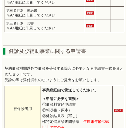
※A4用紙に印刷してください
第三者行為 誓約書
※A4用紙に印刷してください
第三者行為 念書
※A4用紙に印刷してください
健診及び補助事業に関する申請書
契約健診機関以外で健診を受診する場合に必要となる申請書一式をまと
めたセットです。
受診の際は添付漏れのないようにご提出をお願いします。
事業所経由で郵送してください。
＜申請に必要な書類＞
①健診料支給申請書
被保険者用
②領収書（原本）
③健診結果表（写し）
④特定健康診査問診票
年度末年齢40歳
以上の方のみ