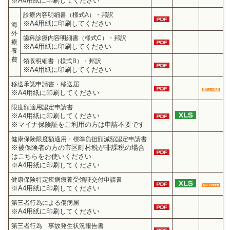
※A4用紙に印刷してください
診療内容明細書（様式A）・邦訳
※A4用紙に印刷してください
海
外
歯科診療内容明細書（様式C）・邦訳
療
※A4用紙に印刷してください
養
費
領収明細書（様式B）・邦訳
※A4用紙に印刷してください
移送承認申請書・移送届
※A4用紙に印刷してください
限度額適用認定申請書
※A4用紙に印刷してください
※マイナ保険証をご利用の方は申請不要です
健康保険限度額適用・標準負担額減額認定申請書
※被保険者の方の市区町村税が非課税の場合
はこちらをお使いください
※A4用紙に印刷してください
健康保険特定疾病療養受領証交付申請書
※A4用紙に印刷してください
第三者行為による傷病届
※A4用紙に印刷してください
第三者行為 事故発生状況報告書