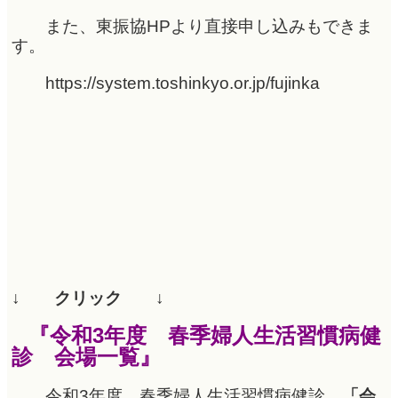
また、東振協HPより直接申し込みもできま
す。
https://system.toshinkyo.or.jp/fujinka
↓
クリック
↓
『令和
3
年度 春季婦人生活習慣病健
診 会場一覧』
令和3年度 春季婦人生活習慣病健診
「会