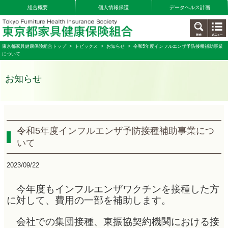
組合概要
個人情報保護
データヘルス計画
東京都家具健康保険組合トップ
>
トピックス
>
お知らせ
> 令和5年度インフルエンザ予防接種補助事業
について
お知らせ
令和5年度インフルエンザ予防接種補助事業につ
いて
2023/09/22
今年度もインフルエンザワクチンを接種した方
に対して、費用の一部を補助します。
会社での集団接種、東振協契約機関における接