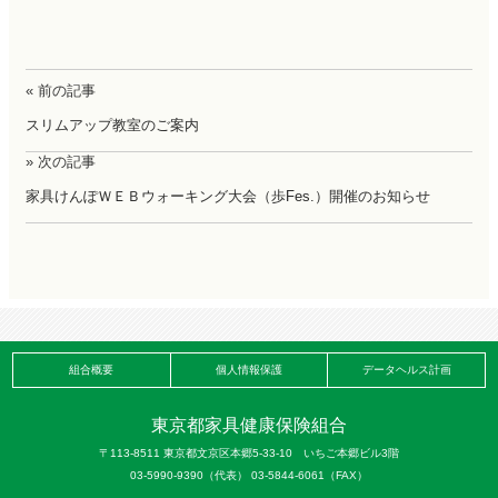
« 前の記事
スリムアップ教室のご案内
» 次の記事
家具けんぽＷＥＢウォーキング大会（歩Fes.）開催のお知らせ
組合概要
個人情報保護
データヘルス計画
東京都家具健康保険組合
〒113-8511 東京都文京区本郷5-33-10 いちご本郷ビル3階
03-5990-9390（代表） 03-5844-6061（FAX）