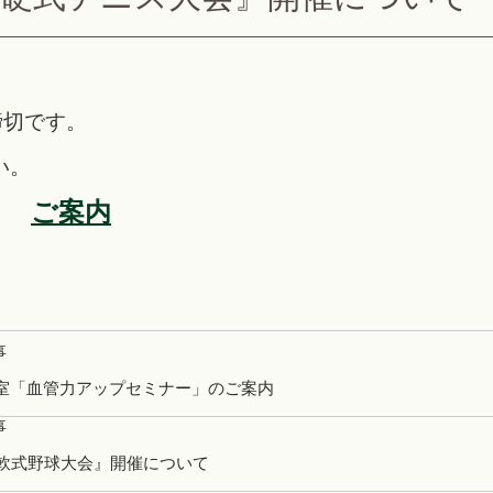
締切です。
い。
ご案内
事
室「血管力アップセミナー」のご案内
事
回軟式野球大会』開催について