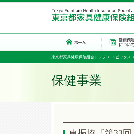
東京都家具健康保険組合トップ
>
トピックス
保健事業
東振協『第33