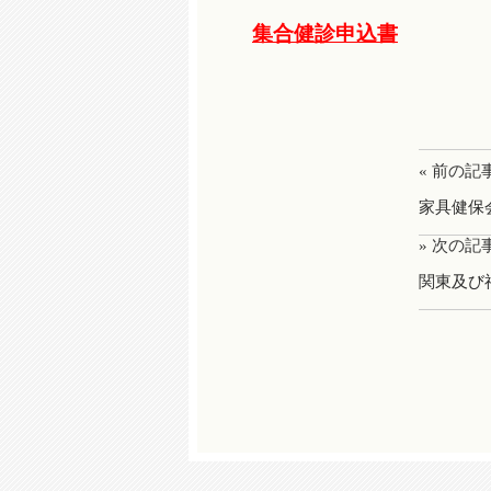
集合健診申込書
« 前の記
家具健保
» 次の記
関東及び