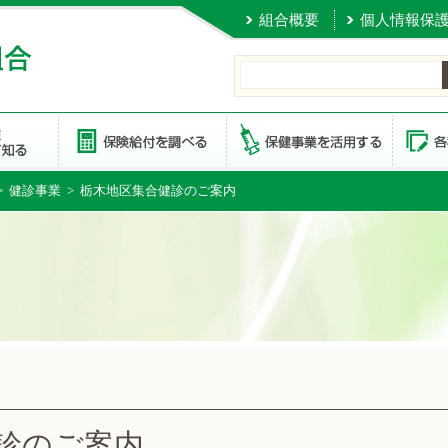
組合概要
個人情報保
>
健診事業
> 栃木地区集合健診のご案内
診のご案内