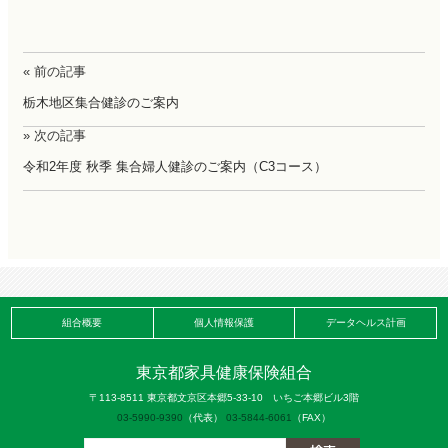
« 前の記事
栃木地区集合健診のご案内
» 次の記事
令和2年度 秋季 集合婦人健診のご案内（C3コース）
組合概要
個人情報保護
データヘルス計画
東京都家具健康保険組合
〒113-8511 東京都文京区本郷5-33-10 いちご本郷ビル3階
03-5990-9390
（代表）
03-5844-6061
（FAX）