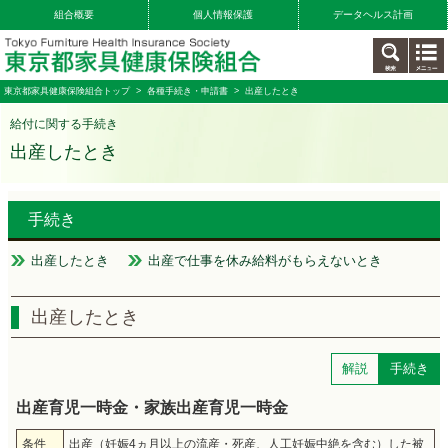
組合概要
個人情報保護
データヘルス計画
東京都家具健康保険組合トップ
>
各種手続き・申請書
> 出産したとき
給付に関する手続き
出産したとき
手続き
出産したとき
出産で仕事を休み給料がもらえないとき
出産したとき
解説
手続き
出産育児一時金・家族出産育児一時金
条件
出産（妊娠4ヵ月以上の流産・死産、人工妊娠中絶を含む）した被