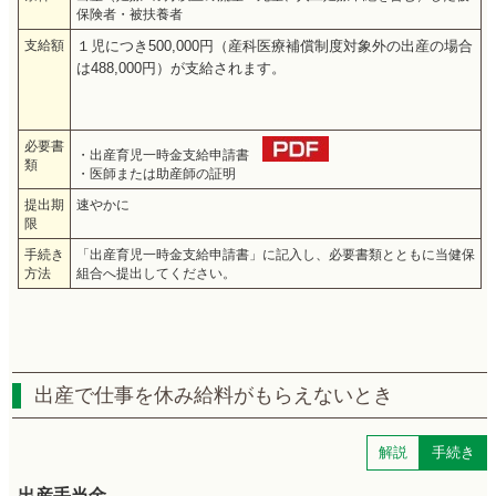
保険者・被扶養者
支給額
１児につき500,000円（産科医療補償制度対象外の出産の場合
は488,000円）が支給されます。
必要書
・出産育児一時金支給申請書
類
・医師または助産師の証明
提出期
速やかに
限
手続き
「出産育児一時金支給申請書」に記入し、必要書類とともに当健保
方法
組合へ提出してください。
出産で仕事を休み給料がもらえないとき
解説
手続き
出産手当金