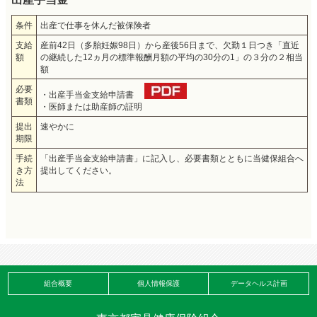
条件
出産で仕事を休んだ被保険者
支給
産前42日（多胎妊娠98日）から産後56日まで、欠勤１日つき「直近
額
の継続した12ヵ月の標準報酬月額の平均の30分の1」の３分の２相当
額
必要
・出産手当金支給申請書
書類
・医師または助産師の証明
提出
速やかに
期限
手続
「出産手当金支給申請書」に記入し、必要書類とともに当健保組合へ
き方
提出してください。
法
組合概要
個人情報保護
データヘルス計画